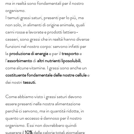
ma in realtà sono fondamentali per il nostro 
organismo. 
I temuti grassi saturi, presenti per lo più, ma 
non solo, in alimenti di origine animale, quali 
carni rosse e lavorate e prodotti lattiero-
caseari, sono grassi che in realtà hanno diverse 
funzioni nel nostro corpo: servono infatti per 
la 
produzione di energia
 e per il 
trasporto
 e 
l’
assorbimento
 di 
altri nutrienti liposolubili
, 
come alcune vitamine. I grassi sono anche un 
costituente fondamentale delle nostre cellule
 e 
dei nostri 
tessuti.
Come abbiamo visto i grassi saturi devono 
essere presenti nella nostra alimentazione 
perché ci servono, ma in quantità ridotte, in 
quanto un eccesso è dannoso per il nostro 
organismo. Essi non dovrebbero quindi 
superare il 
10%
 delle calorie totali giornaliere 