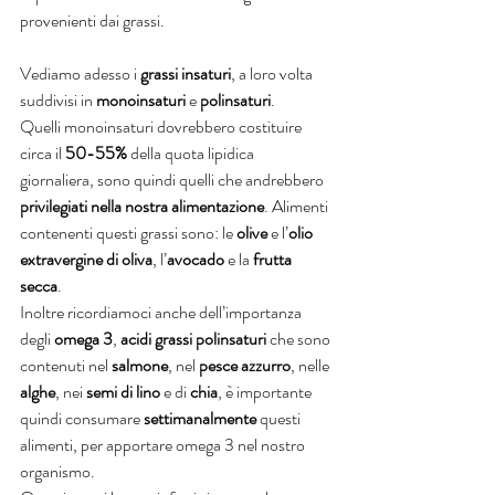
provenienti dai grassi.
Vediamo adesso i 
grassi insaturi
, a loro volta 
suddivisi in 
monoinsaturi 
e 
polinsaturi
.
Quelli monoinsaturi dovrebbero costituire 
circa il
 50-55%
 della quota lipidica 
giornaliera, sono quindi quelli che andrebbero
privilegiati nella nostra alimentazione
. Alimenti 
contenenti questi grassi sono: le 
olive 
e l’
olio 
extravergine di oliva
, l’
avocado 
e la 
frutta 
secca
.
Inoltre ricordiamoci anche dell’importanza 
degli
 omega 3
, 
acidi grassi polinsaturi
 che sono 
contenuti nel 
salmone
, nel
 pesce azzurro
, nelle 
alghe
, nei 
semi di lino
 e di 
chia
, è importante 
quindi consumare 
settimanalmente
 questi 
alimenti, per apportare omega 3 nel nostro 
organismo.