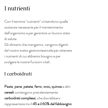
I nutrienti
Con il termine "nutrienti" s'intendono quelle 
sostanze necessarie per il mantenimento 
dell'organismo e per garantire un buono stato 
di salute.
Gli alimenti che mangiamo, vengono digeriti 
dal nostro tratto gastrointestinale per ottenere 
i nutrienti di cui abbiamo bisogno e per 
svolgere le nostre funzioni vitali. 
I carboidrati
Pasta
, 
pane
, 
patate
, 
farro
, 
orzo, quinoa
 e altri 
cereali
 contengono prevalentemente
carboidrati complessi
, che dovrebbero 
rappresentare tra il 
45 e il 60% del fabbisogno 