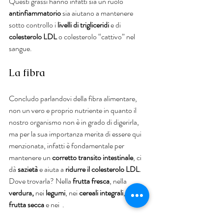
Questi grassi hanno infatti sia un ruolo 
antinfiammatorio
 sia aiutano a mantenere 
sotto controllo i 
livelli di trigliceridi 
e di 
colesterolo LDL
 o colesterolo “cattivo” nel 
sangue.
La fibra
Concludo parlandovi della fibra alimentare, 
non un vero e proprio nutriente in quanto il 
nostro organismo non è in grado di digerirla, 
ma per la sua importanza merita di essere qui 
menzionata, infatti è fondamentale per 
mantenere un 
corretto transito intestinale
, ci 
dà
 sazietà
 e aiuta a 
ridurre il colesterolo LDL
. 
Dove trovarla? Nella 
frutta fresca
, nella 
verdura,
 nei 
legumi
, nei 
cereali integrali
, nella 
frutta secca
 e nei 
.