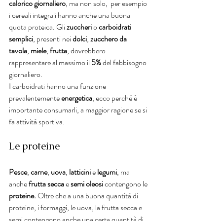
calorico giornaliero
, ma non solo,  per esempio 
i cereali integrali hanno anche una buona 
quota proteica. Gli 
zuccheri
 o 
carboidrati 
semplici
, presenti nei 
dolci
, 
zucchero da 
tavola
, 
miele
, 
frutta
, dovrebbero 
rappresentare al massimo il 
5%
 del fabbisogno 
giornaliero.
I carboidrati hanno una funzione 
prevalentemente
 energetica
, ecco perché è 
importante consumarli, a maggior ragione se si 
fa attività sportiva.
Le proteine
Pesce
, 
carne
, 
uova
, 
latticini
 e 
legumi
, ma 
anche
 frutta secca
 e
 semi oleosi
 contengono le 
proteine. 
Oltre che a una buona quantità di 
proteine, i formaggi, le uova, la frutta secca e 
semi contengono anche una certa quantità di 