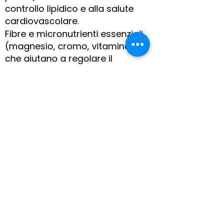
controllo lipidico e alla salute
cardiovascolare.
Fibre e micronutrienti essenziali
(magnesio, cromo, vitamina D)
che aiutano a regolare il
metabolismo e favoriscono la
sazietà.
È importante curare la frequenza
dei pasti, evitare zuccheri
semplici e alimenti altamente
processati, e abbinare
l’alimentazione a stile di vita
attivo e monitoraggio costante
della glicemia.
Facciamoci una chiacchierata