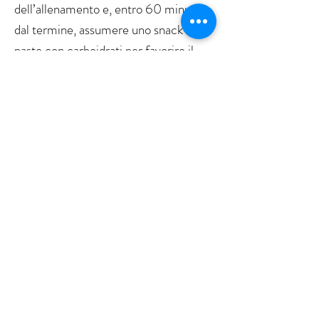
dell’allenamento e, entro 60 minuti
dal termine, assumere uno snack o un
pasto con carboidrati per favorire il
recupero.
Per maggiori informazioni:
Facciamoci una chiacchierata
Dott.ssa Francesca Morganti
Biologa nutrizionista a
Parma e Reggio Emilia
Piani alimentari personalizzati - Visite
nutrizionali – Consulenze online
francescamorganti.nutrizionista@gmail.com
tel: +39 378 063 8674