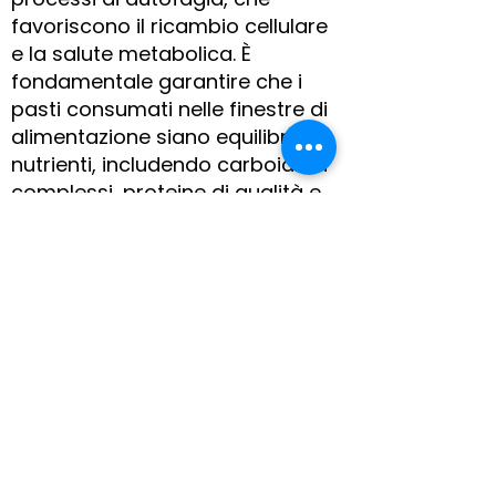
favoriscono il ricambio cellulare
e la salute metabolica. È
fondamentale garantire che i
pasti consumati nelle finestre di
alimentazione siano equilibrati e
nutrienti, includendo carboidrati
complessi, proteine di qualità e
grassi salutari.
Il digiuno intermittente può
aiutare a:
Migliorare la sensibilità
all’insulina.
Favorire la perdita di massa
grassa.
Regolare l’appetito e il controllo
calorico.