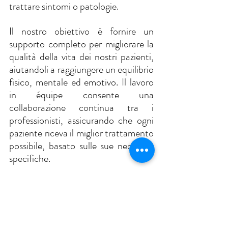
trattare sintomi o patologie. 
Il nostro obiettivo è fornire un 
supporto completo per migliorare la 
qualità della vita dei nostri pazienti, 
aiutandoli a raggiungere un equilibrio 
fisico, mentale ed emotivo. Il lavoro 
in équipe consente una 
collaborazione continua tra i 
professionisti, assicurando che ogni 
paziente riceva il miglior trattamento 
possibile, basato sulle sue necessità 
specifiche.
Ti invitiamo a venirci a trovare per 
scoprire come il team può aiutarti a 
raggiungere il tuo benessere 
ottimale. 