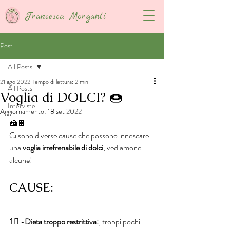
Francesca Morganti
Post
All Posts
21 ago 2022
Tempo di lettura: 2 min
All Posts
Voglia di DOLCI? 🍩
Interviste
Aggiornamento:
18 set 2022
🍰🍫
Ci sono diverse cause che possono innescare 
una 
voglia irrefrenabile di dolci
, vediamone 
alcune!
CAUSE:
1⃣ -
Dieta troppo restrittiva:
, troppi pochi 