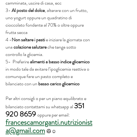
camminata, uscire di casa, ecc
3-
 Al posto del dolce
, alterare con un frutto, 
uno yogurt oppure un quadratino di 
cioccolato fondente al 70% o oltre oppure 
frutta secca
4 -
Non saltare i pasti
 e iniziare la giornata con 
una 
colazione salutare 
che tenga sotto 
controllo la glicemia.
5-  Preferire
 alimenti a basso indice glicemico 
in modo tale da evitare l’ipoglicemia reattiva o 
comunque fare un pasto completo e 
bilanciato con un 
basso carico glicemico
Per altri consigli o per un piano equilibrato e 
351 
bilanciato contattami su whatsapp al 
920 8659 
oppure per email: 
francescamorganti.nutrizionist
a@gmail.com
🥼☺️