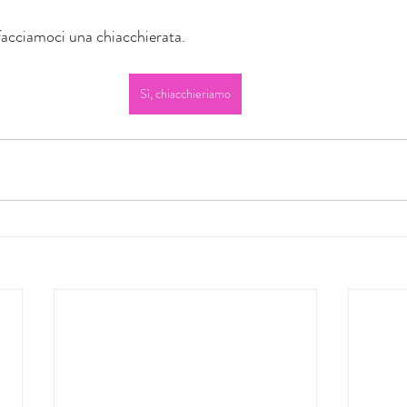
 facciamoci una chiacchierata.
Sì, chiacchieriamo