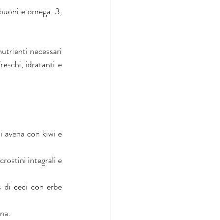
 buoni e omega-3, 
utrienti necessari 
eschi, idratanti e 
i avena con kiwi e 
rostini integrali e 
 di ceci con erbe 
ana.