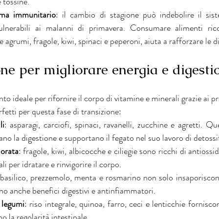
e tossine.
ema immunitario
: il cambio di stagione può indebolire il sis
ulnerabili ai malanni di primavera. Consumare alimenti ricc
 agrumi, fragole, kiwi, spinaci e peperoni, aiuta a rafforzare le 
one per migliorare energia e digesti
o ideale per rifornire il corpo di vitamine e minerali grazie ai pro
fetti per questa fase di transizione:
li
: asparagi, carciofi, spinaci, ravanelli, zucchine e agretti. Qu
utano la digestione e supportano il fegato nel suo lavoro di detossi
lorata
: fragole, kiwi, albicocche e ciliegie sono ricchi di antiossi
 per idratare e rinvigorire il corpo.
 basilico, prezzemolo, menta e rosmarino non solo insaporiscono
no anche benefici digestivi e antinfiammatori.
e legumi
: riso integrale, quinoa, farro, ceci e lenticchie fornisco
o la regolarità intestinale.