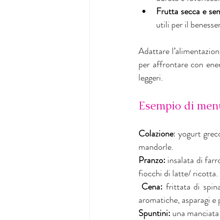
Frutta secca e se
utili per il benesse
Adattare l’alimentazione
per affrontare con energ
leggeri.
Esempio di menù
Colazione
: yogurt grec
mandorle.
Pranzo:
 insalata di farr
fiocchi di latte/ ricotta.
 Cena:
 frittata di spi
aromatiche, asparagi e 
Spuntini:
 una manciata 