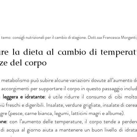
emo: consigli nutrizionali per il cambio di stagione. Dott.ssa Francesca Morganti, 
e la dieta al cambio di temperatu
ze del corpo
l metabolismo può subire alcune variazioni dovute all’aumento de
ni accorgimenti per supportare il corpo in questo passaggio inclu
 leggera e idratante
: è utile ridurre il consumo di cibi molto 
ù freschi e digeribili. Insalate, verdure grigliate, insalate di cerea
gre (pesce, carne bianca, legumi, latticini magri e albume).
one
: con l’aumento delle temperature, il corpo tende a perdere 
 di acqua al giorno aiuta a mantenere un buon livello di idrataz