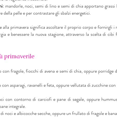
mi
: mandorle, noci, semi di lino e semi di chia apportano grassi
re della pelle e per contrastare gli sbalzi energetici.
 alla primavera significa ascoltare il proprio corpo e fornirgli i n
ia e benessere la nuova stagione, attraverso la scelta di cibi fr
 primaverile
o con fragole, fiocchi di avena e semi di chia, oppure porridge d
o con asparagi, ravanelli e feta, oppure vellutata di zucchine con c
naci con contorno di carciofi e pane di segale, oppure hummus
pane integrale.
di noci e albicocche secche, oppure un frullato di fragole e ban