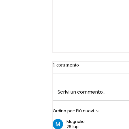
1 commento
Scrivi un commento...
Capire la menopausa per
Ordina per:
Più nuovi
viverla meglio: perché ho
Mognalio
deciso di scrivere questo
26 lug