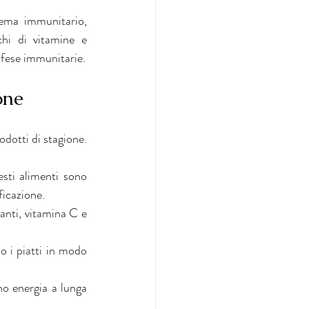
tema immunitario, 
hi di vitamine e 
difese immunitarie.
one
dotti di stagione. 
esti alimenti sono 
ficazione.
danti, vitamina C e 
 i piatti in modo 
no energia a lunga 