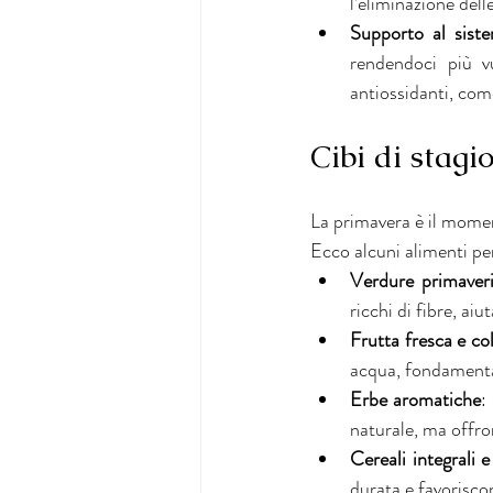
l’eliminazione dell
Supporto al sist
rendendoci più v
antiossidanti, come
Cibi di stagi
La primavera è il moment
Ecco alcuni alimenti per
Verdure primaveri
ricchi di fibre, ai
Frutta fresca e co
acqua, fondamentali
Erbe aromatiche
:
naturale, ma offro
Cereali integrali 
durata e favoriscon