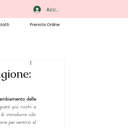
Accedi
tatti
Prenota Online
agione:
ambiamento delle 
atti più ricchi e 
i introdurre cibi 
ne per sentirci al 