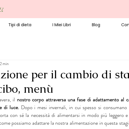
ti
Tipi di dieta
I Miei Libri
Blog
Con
 2 min
ione per il cambio di st
 cibo, menù
vera, il
 nostro corpo attraversa una fase di adattamento al c
e di luce. 
Dopo i mesi invernali, in cui spesso si consumano pi
porta con sé la necessità di alimentarsi in modo più leggero e d
 come possiamo adattare la nostra alimentazione in questa stagio