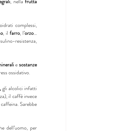
egrali
, nella 
frutta 
idrati complessi, 
so
, il 
farro
, l’
orzo
…
lino-resistenza, 
minerali
 e 
sostanze 
ress ossidativo.
,
 gli alcolici infatti 
), il caffè invece 
caffeina. Sarebbe 
e dell’uomo, per 