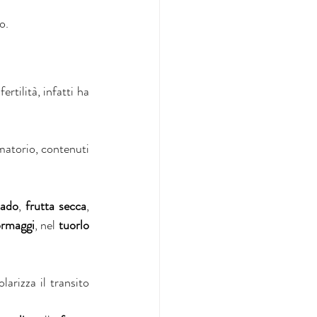
o.
tilità, infatti ha 
matorio, contenuti 
cado
, 
frutta secca
, 
ormaggi
, nel 
tuorlo 
larizza il transito 