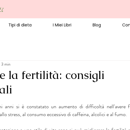
ti
Tipi di dieta
I Miei Libri
Blog
Con
: 3 min
 la fertilità: consigli
ali
3
mi anni si è constatato un aumento di difficoltà nell'avere fi
llo stress, al consumo eccessivo di caffeina, alcolici e al fumo.