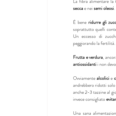
La fibra alimentare la
secca 
e nei 
semi oleosi
. 
É bene 
ridurre gli zuc
soprattutto quelli conte
Un eccesso di zuccher
peggiorando la fertilità.
Frutta e verdura
, ancor
antiossidanti
 i non devo
Ovviamente 
alcolici
 e 
c
andrebbero ridotti solo 
anche 2-3 tazzine al gi
invece consigliato 
evita
Una sana alimentazion