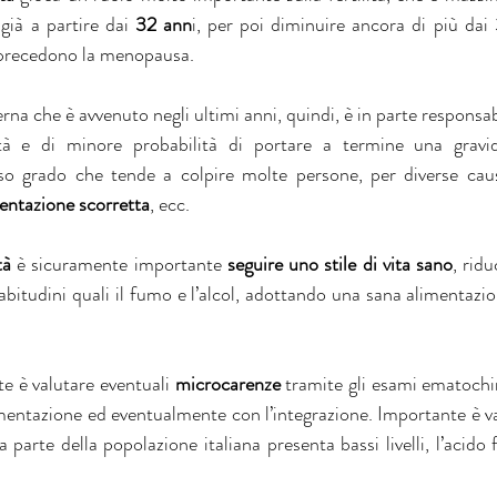
già a partire dai 
32 ann
i, per poi diminuire ancora di più dai 
 precedono la menopausa.
na che è avvenuto negli ultimi anni, quindi, è in parte responsa
ilità e di minore probabilità di portare a termine una gravi
so grado che tende a colpire molte persone, per diverse caus
entazione scorretta
, ecc.
tà
 è sicuramente importante 
seguire uno stile di vita sano
, ridu
 abitudini quali il fumo e l’alcol, adottando una sana alimentazi
e è valutare eventuali 
microcarenze
 tramite gli esami ematochi
imentazione ed eventualmente con l’integrazione. Importante è va
parte della popolazione italiana presenta bassi livelli, l’acido fol