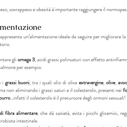
opeso, sovrappeso e obesità è importante raggiungere il normopes
limentazione
rappresenta un’alimentazione ideale da seguire per migliorare la fer
torio.
tare gli 
omega 3
, acidi grassi polinsaturi con effetto antinfiam
 salmone per esempio.
 i 
grassi buoni
, tra i quali olio di oliva 
extravergine
, 
olive
, 
avo
ma non eliminando i grassi saturi e il colesterolo, presenti nei 
f
burro
…infatti il colesterolo è il precursore degli ormoni sessuali!
 di fibra alimentare
, che dà sazietà, evita i picchi glicemici, rego
crobiota intestinale. 