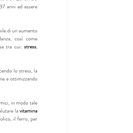
37 anni ed essere 
bile di un aumento 
danza, così come 
e tra cui: 
stress
, 
cendo lo stress, la 
one e ottimizzando 
mici, in modo tale 
lutare la 
vitamina 
ico, il ferro, per 