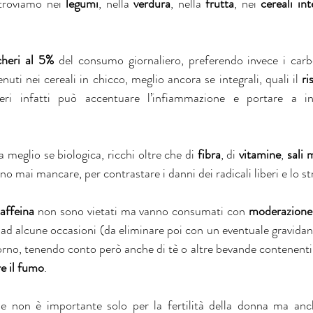
 troviamo nei 
legumi
, nella
 verdura
, nella 
frutta
, nei 
cereali int
cheri al 5%
 del consumo giornaliero, preferendo invece i carbo
nuti nei cereali in chicco, meglio ancora se integrali, quali il 
ri
i infatti può accentuare l’infiammazione e portare a insu
a meglio se biologica, ricchi oltre che di 
fibra
, di 
vitamine
, 
sali 
no mai mancare, per contrastare i danni dei radicali liberi e lo st
affeina
 non sono vietati ma vanno consumati con 
moderazione
ad alcune occasioni (da eliminare poi con un eventuale gravidanza
orno, tenendo conto però anche di tè o altre bevande contenenti 
re il fumo
.
e non è importante solo per la fertilità della donna ma anch