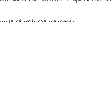
azione e uno stile di vita sano si può migliorare la fertilità s
accorgimenti puoi tenere in considerazione.