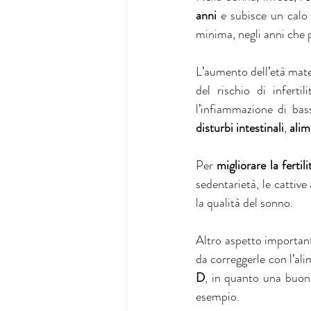
anni 
e subisce un calo 
minima, negli anni che
L’aumento dell’età mater
del rischio di infert
l’infiammazione di bas
disturbi intestinali
, 
alim
Per 
migliorare la fertili
sedentarietà, le cattive
la qualità del sonno. 
Altro aspetto important
da correggerle con l’al
D
, in quanto una buona 
esempio. 