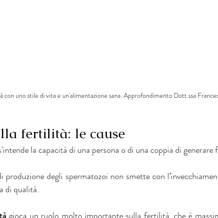
lità con uno stile di vita e un'alimentazione sana. Approfondimento Dott.ssa Franc
la fertilità: le cause
 s'intende la capacità di una persona o di una coppia di generare fi
di produzione degli spermatozoi non smette con l’invecchiamen
 di qualità.
tà
 gioca un ruolo molto importante sulla fertilità, che è massim