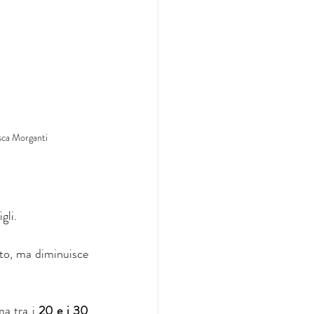
esca Morganti
gli.
to, ma diminuisce 
a tra i 
20 e i 30 